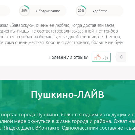
Обслуживание
Удобство
20%
20%
казал «Баварскую», очень ее люблю, когда доставили заказ,
едиенты пиццы не соответствовали заказанной, нет грибов
росто я в грибах разбираюсь, я заядлый грибник, нет бекона,
ре сама очень жесткая. Короче я расстроился, больше не буду
0
Полезен ли отзыв?
Да
Пушкино-ЛАЙВ
й портал города Пушкино. Является одним из ведущих и 
лной мере окунуться в жизнь города и района. Охват на
л Яндекс Дзен, ВКонтакте, Одноклассники составляет свы