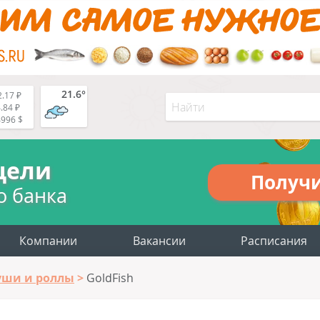
21.6°
.17 ₽
.84 ₽
4996 $
цели
Получ
о банка
Компании
Вакансии
Расписания
уши и роллы
GoldFish