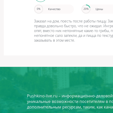
Качество
Цены
0%
20%
Заказал на дом, поесть после работы пиццу. За
правда довольно быстро, что не ожидал. Ингр
опят, вместо них непонятные какие-то грибы, п
непонятное сало запекли, да и пицца по тексту
заказывать в этом месте.
Pushkino-live.ru – информационно-делово
уникальные возможности посетителям в по
дополнительным ресурсам, таким, как кана