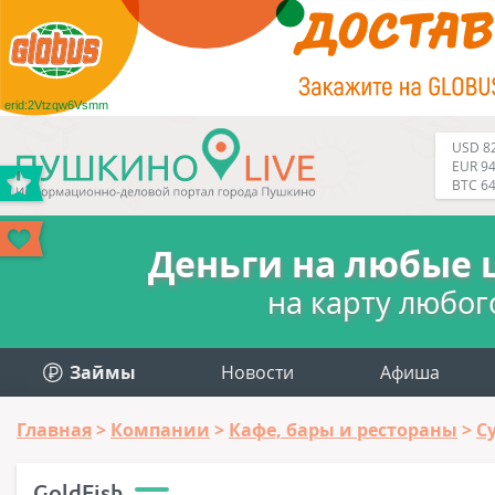
erid:2Vtzqw6Vsmm
USD 82
EUR 94
BTC 6
Деньги на любые 
на карту любог
Займы
Новости
Афиша
Главная
Компании
Кафе, бары и рестораны
С
GoldFish