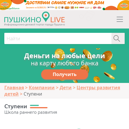
erid:2Vtzqw6Vsmm
Деньги на любые цели
на карту любого банка
Получить
Главная
Компании
Дети
Центры развития
детей
Ступени
Ступени
Школа раннего развития