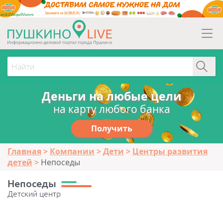
erid:2Vtzqw6Vsmm
Деньги на любые цели
на карту любого банка
Получить
Главная
Компании
Дети
Центры развития
детей
Непоседы
Непоседы
Детский центр