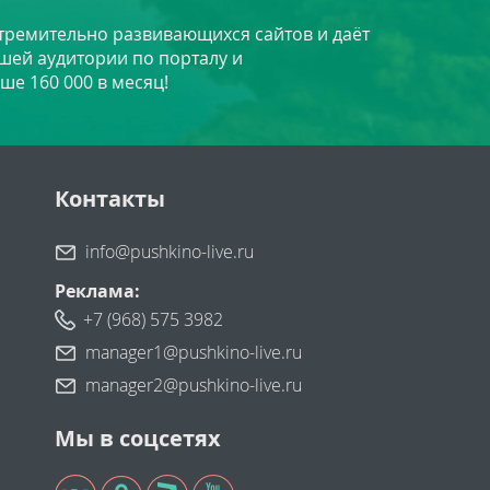
стремительно развивающихся сайтов и даёт
шей аудитории по порталу и
ше 160 000 в месяц!
Контакты
info@pushkino-live.ru
Реклама:
+7 (968) 575 3982
manager1@pushkino-live.ru
manager2@pushkino-live.ru
Мы в соцсетях