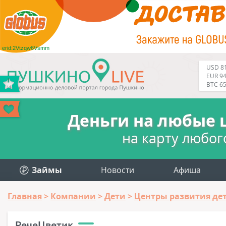
erid:2Vtzqw6Vsmm
USD 81
EUR 94
BTC 6
Деньги на любые 
на карту любог
Займы
Новости
Афиша
Главная
Компании
Дети
Центры развития де
РечеЦветик