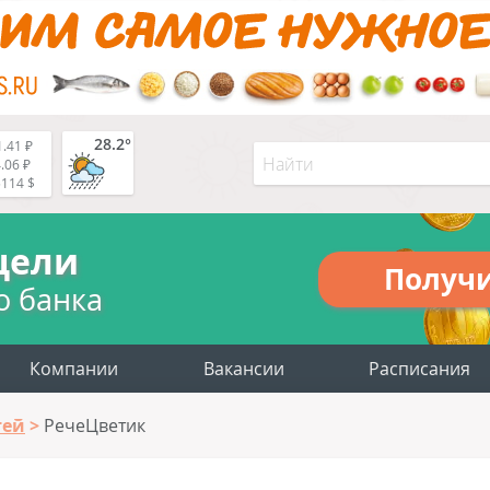
28.2°
.41 ₽
.06 ₽
5114 $
цели
Получ
о банка
Компании
Вакансии
Расписания
тей
РечеЦветик