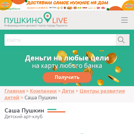
erid:2Vtzqw6Vsmm
Деньги на любые цели
на карту любого банка
Получить
Главная
Компании
Дети
Центры развития
детей
Саша Пушкин
Саша Пушкин
Детский арт-клуб