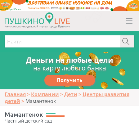
erid:2Vtzqw6Vsmm
Деньги на любые цели
на карту любого банка
Получить
Главная
Компании
Дети
Центры развития
детей
Мамантенок
Мамантенок
Частный детский сад