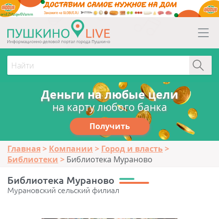
erid:2Vtzqw6Vsmm
Деньги на любые цели
на карту любого банка
Получить
Главная
Компании
Город и власть
Библиотеки
Библиотека Мураново
Библиотека Мураново
Мурановский сельский филиал