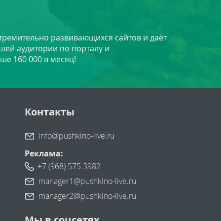
стремительно развивающихся сайтов и даёт
шей аудитории по порталу и
ше 160 000 в месяц!
Контакты
info@pushkino-live.ru
Реклама:
+7 (968) 575 3982
manager1@pushkino-live.ru
manager2@pushkino-live.ru
Мы в соцсетях