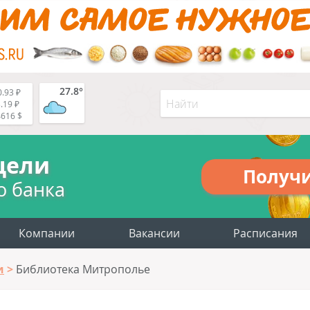
27.8°
.93 ₽
.19 ₽
4616 $
цели
Получ
о банка
Компании
Вакансии
Расписания
и
Библиотека Митрополье