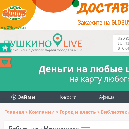
erid:2Vtzqw6Vsmm
USD 80
EUR 93
BTC 6
Деньги на любые 
на карту любог
Займы
Новости
Афиша
Главная
Компании
Город и власть
Библиотек
Библиотека Митрополье