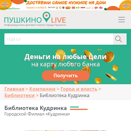
erid:2Vtzqw6Vsmm
Деньги на любые цели
на карту любого банка
Получить
Главная
Компании
Город и власть
Библиотеки
Библиотека Кудринка
Библиотека Кудринка
Городской Филиал «Кудринка»