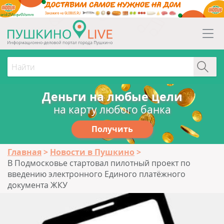
erid:2Vtzqw6Vsmm
Деньги на любые цели
на карту любого банка
Получить
Главная
Новости в Пушкино
В Подмосковье стартовал пилотный проект по
введению электронного Единого платёжного
документа ЖКУ