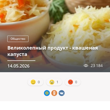
Общество
Великолепный продукт - квашеная
капуста
14.05.2026
23 184
0
1
0