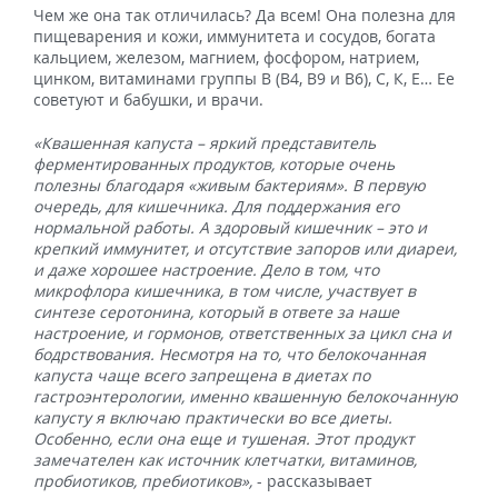
Чем же она так отличилась? Да всем! Она полезна для
пищеварения и кожи, иммунитета и сосудов, богата
кальцием, железом, магнием, фосфором, натрием,
цинком, витаминами группы В (В4, В9 и В6), С, К, Е… Ее
советуют и бабушки, и врачи.
«Квашенная капуста – яркий представитель
ферментированных продуктов, которые очень
полезны благодаря «живым бактериям». В первую
очередь, для кишечника. Для поддержания его
нормальной работы. А здоровый кишечник – это и
крепкий иммунитет, и отсутствие запоров или диареи,
и даже хорошее настроение. Дело в том, что
микрофлора кишечника, в том числе, участвует в
синтезе серотонина, который в ответе за наше
настроение, и гормонов, ответственных за цикл сна и
бодрствования. Несмотря на то, что белокочанная
капуста чаще всего запрещена в диетах по
гастроэнтерологии, именно квашенную белокочанную
капусту я включаю практически во все диеты.
Особенно, если она еще и тушеная. Этот продукт
замечателен как источник клетчатки, витаминов,
пробиотиков, пребиотиков»,
- рассказывает