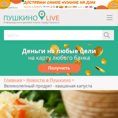
erid:2Vtzqw6Vsmm
Деньги на любые цели
на карту любого банка
Получить
Главная
Новости в Пушкино
Великолепный продукт - квашеная капуста