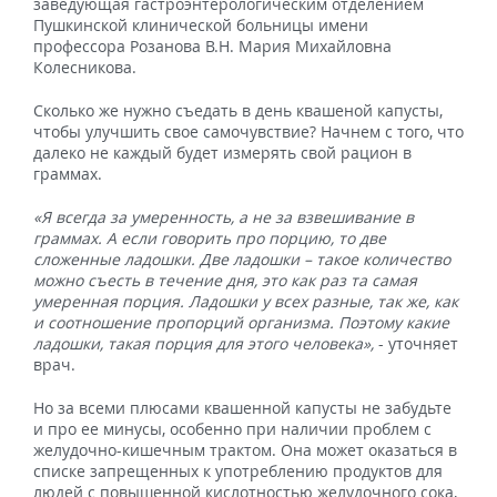
заведующая гастроэнтерологическим отделением
Пушкинской клинической больницы имени
профессора Розанова В.Н. Мария Михайловна
Колесникова.
Сколько же нужно съедать в день квашеной капусты,
чтобы улучшить свое самочувствие? Начнем с того, что
далеко не каждый будет измерять свой рацион в
граммах.
«Я всегда за умеренность, а не за взвешивание в
граммах. А если говорить про порцию, то две
сложенные ладошки. Две ладошки – такое количество
можно съесть в течение дня, это как раз та самая
умеренная порция. Ладошки у всех разные, так же, как
и соотношение пропорций организма. Поэтому какие
ладошки, такая порция для этого человека»,
- уточняет
врач.
Но за всеми плюсами квашенной капусты не забудьте
и про ее минусы, особенно при наличии проблем с
желудочно-кишечным трактом. Она может оказаться в
списке запрещенных к употреблению продуктов для
людей с повышенной кислотностью желудочного сока,