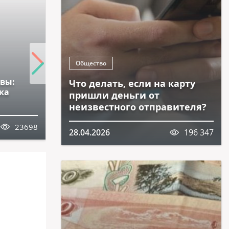
Общество
авы:
Что делать, если на карту
ка
Великолепный продукт -
пришли деньги от
квашеная капуста
неизвестного отправителя?
23698
14.05.2026
23962
28.04.2026
196 347