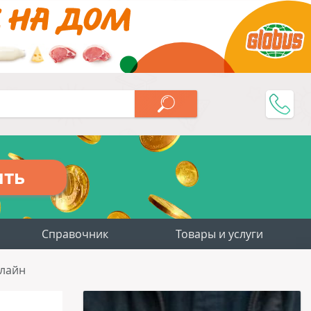
ить
Справочник
Товары и услуги
нлайн