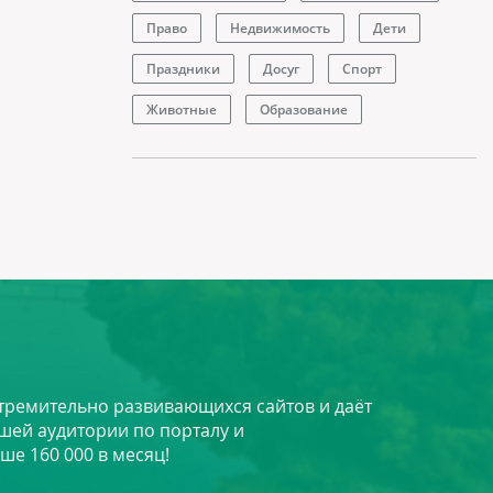
Право
Недвижимость
Дети
Праздники
Досуг
Спорт
Животные
Образование
стремительно развивающихся сайтов и даёт
шей аудитории по порталу и
ше 160 000 в месяц!