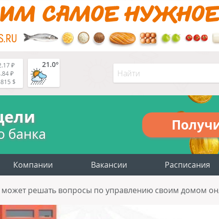
21.0°
.17 ₽
.84 ₽
4815 $
цели
Получ
о банка
Компании
Вакансии
Расписания
 может решать вопросы по управлению своим домом о