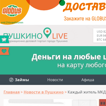
erid:2Vtzqw6Vsmm
USD 82
EUR 94
BTC 6
Деньги на любые 
на карту любог
Займы
Новости
Афиша
Главная
Новости в Пушкино
Каждый житель МКД