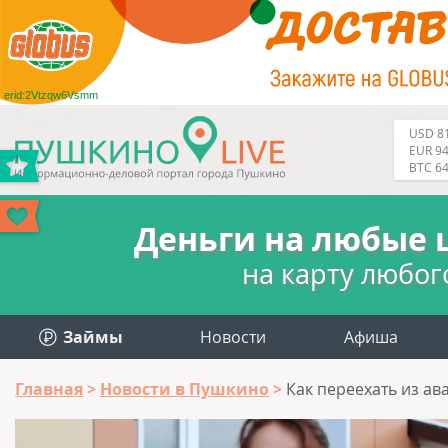
erid:2Vtzqw6Vsmm
USD 81
EUR 94
BTC 6
Деньги на любые 
на карту любог
Займы
Новости
Афиша
Главная
Новости в Пушкино
Как переехать из а