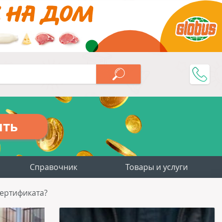
ить
Справочник
Товары и услуги
ертификата?