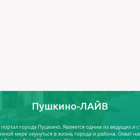
Пушкино-ЛАЙВ
й портал города Пушкино. Является одним из ведущих и 
лной мере окунуться в жизнь города и района. Охват на