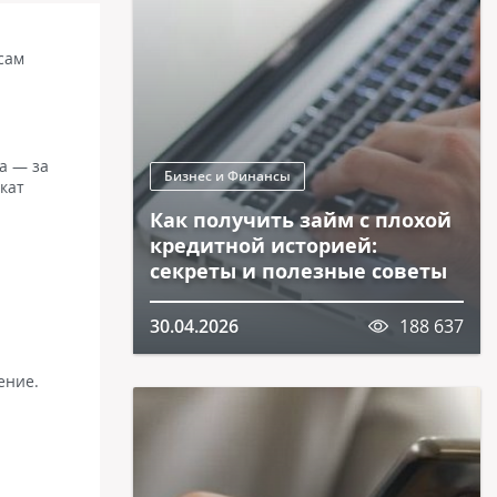
сам
а — за
Бизнес и Финансы
икат
Как получить займ с плохой
кредитной историей:
секреты и полезные советы
30.04.2026
188 637
ение.