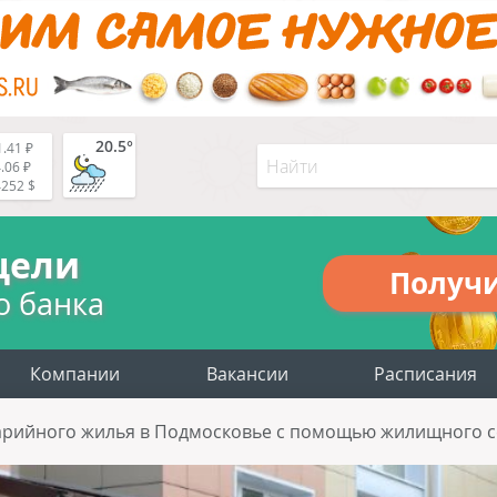
20.5°
.41 ₽
.06 ₽
4252 $
цели
Получ
о банка
Компании
Вакансии
Расписания
варийного жилья в Подмосковье с помощью жилищного с