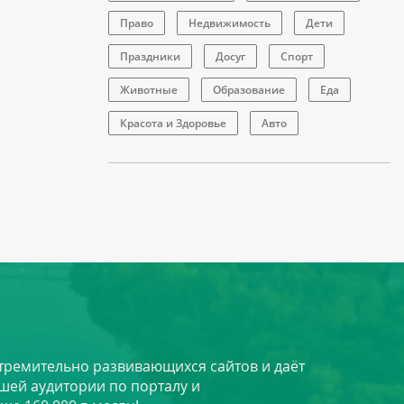
Право
Недвижимость
Дети
Праздники
Досуг
Спорт
Животные
Образование
Еда
Красота и Здоровье
Авто
стремительно развивающихся сайтов и даёт
шей аудитории по порталу и