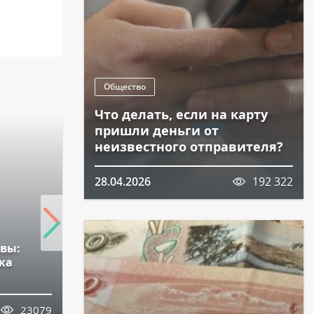
Общество
Что делать, если на карту
пришли деньги от
неизвестного отправителя?
28.04.2026
192 322
авы:
ка
Великолепный продукт -
квашеная капуста
23079
14.05.2026
23338