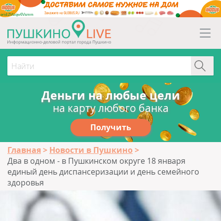
erid:2Vtzqw6Vsmm
Деньги на любые цели
на карту любого банка
Получить
Главная
Новости в Пушкино
Два в одном - в Пушкинском округе 18 января
единый день диспансеризации и день семейного
здоровья