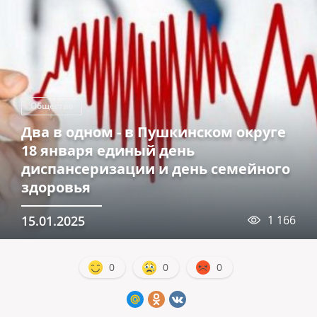
Общество
Два в одном - в Пушкинском округе
18 января единый день
диспансеризации и день семейного
здоровья
15.01.2025
1 166
0
0
0