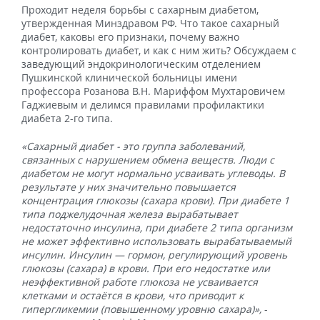
Проходит неделя борьбы с сахарным диабетом,
утвержденная Минздравом РФ. Что такое сахарный
диабет, каковы его признаки, почему важно
контролировать диабет, и как с ним жить? Обсуждаем с
заведующий эндокринологическим отделением
Пушкинской клинической больницы имени
профессора Розанова В.Н. Мариффом Мухтаровичем
Гаджиевым и делимся правилами профилактики
диабета 2-го типа.
«Сахарный диабет - это группа заболеваний,
связанных с нарушением обмена веществ. Люди с
диабетом не могут нормально усваивать углеводы. В
результате у них значительно повышается
концентрация глюкозы (сахара крови). При диабете 1
типа поджелудочная железа вырабатывает
недостаточно инсулина, при диабете 2 типа организм
не может эффективно использовать вырабатываемый
инсулин. Инсулин — гормон, регулирующий уровень
глюкозы (сахара) в крови. При его недостатке или
неэффективной работе глюкоза не усваивается
клетками и остаётся в крови, что приводит к
гипергликемии (повышенному уровню сахара)»,
-