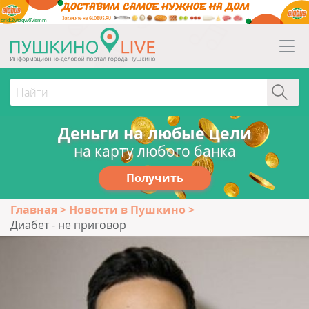
erid:2Vtzqw6Vsmm
Деньги на любые цели
на карту любого банка
Получить
Главная
Новости в Пушкино
Диабет - не приговор