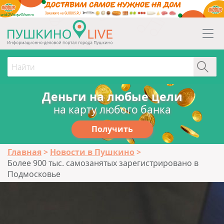
erid:2Vtzqw6Vsmm
Деньги на любые цели
на карту любого банка
Получить
Главная
Новости в Пушкино
Более 900 тыс. самозанятых зарегистрировано в
Подмосковье