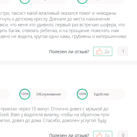
стро, таксист какой вежливый оказался помог и чемоданы
гнуть к детскому креслу. Доехали до места назначения
акси, что меня это удивило, первый раз встречаю шофера, что
ть багаж, отвязать ребенка, и на прощание пожелать нам
 давно не видела, кругом одни хамы, грубияны и матершинники.
1
Полезен ли отзыв?
Да
Обслуживание
Удобство
100%
100%
 приехал через 10 минут. Отлично довез с музыкой до
лей. Взял у водителя визитку, чтобы на обратном пути
ретил, довез до дома. Спасибо, доволен услугой. Буду
0
Полезен ли отзыв?
Да