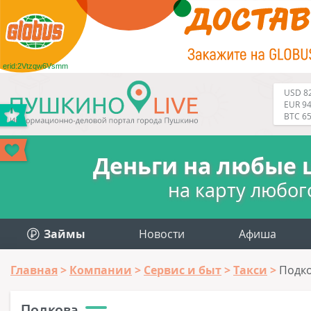
erid:2Vtzqw6Vsmm
USD 82
EUR 94
BTC 6
Деньги на любые 
на карту любог
Займы
Новости
Афиша
Главная
Компании
Сервис и быт
Такси
Подк
Подкова