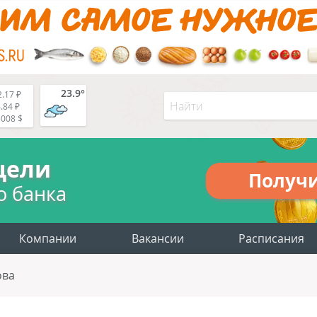
23.9°
.17 ₽
.84 ₽
5008 $
цели
Получ
о банка
Компании
Вакансии
Расписания
ова