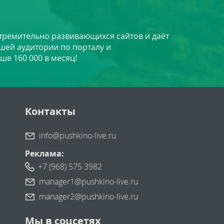
стремительно развивающихся сайтов и даёт
шей аудитории по порталу и
ше 160 000 в месяц!
Контакты
info@pushkino-live.ru
Реклама:
+7 (968) 575 3982
manager1@pushkino-live.ru
manager2@pushkino-live.ru
Мы в соцсетях