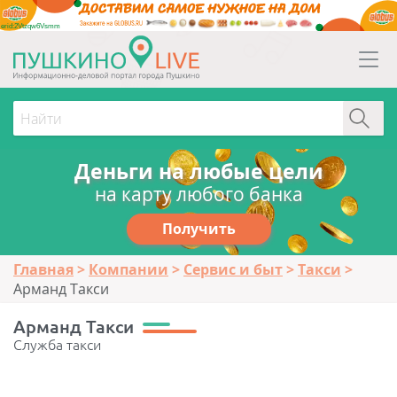
erid:2Vtzqw6Vsmm
Деньги на любые цели
на карту любого банка
Получить
Главная
Компании
Сервис и быт
Такси
Арманд Такси
Арманд Такси
Служба такси