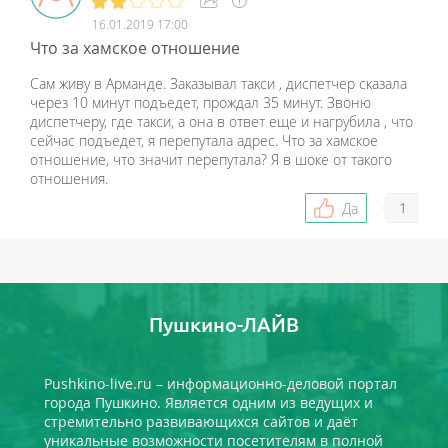
16.01.2019 17:00
Что за хамское отношение
Сам живу в Арманде. Заказывал такси , диспетчер сказала
через 10 минут подъедет, прождал 35 минут. Звоню
диспетчеру, где такси, а она в ответ еще и нагрубила , что
сейчас подъедет, я перепутала адрес. Что за хамское
отношение, что значит перепутала? Я в шоке от такого
отношения.
1
Да
Пушкино-ЛАЙВ
Pushkino-live.ru – информационно-деловой портал
города Пушкино. Является одним из ведущих и
стремительно развивающихся сайтов и даёт
уникальные возможности посетителям в полной