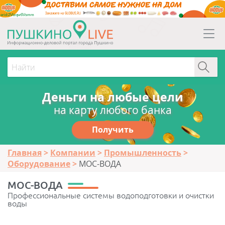
erid:2Vtzqw6Vsmm
Деньги на любые цели
на карту любого банка
Получить
Главная
Компании
Промышленность
Оборудование
МОС-ВОДА
МОС-ВОДА
Профессиональные системы водоподготовки и очистки
воды