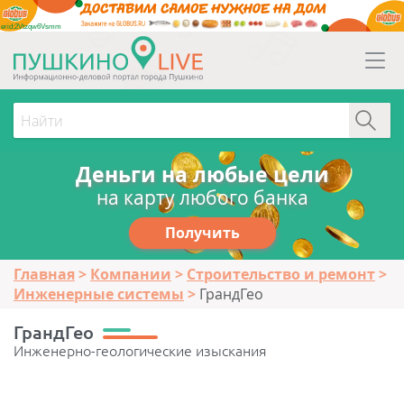
erid:2Vtzqw6Vsmm
Деньги на любые цели
на карту любого банка
Получить
Главная
Компании
Строительство и ремонт
Инженерные системы
ГрандГео
ГрандГео
Инженерно-геологические изыскания