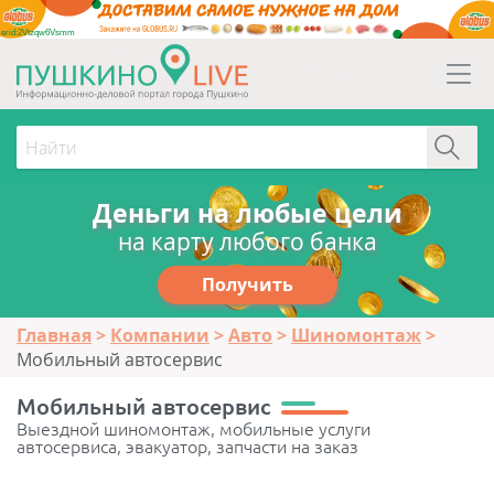
erid:2Vtzqw6Vsmm
Деньги на любые цели
на карту любого банка
Получить
Главная
Компании
Авто
Шиномонтаж
Мобильный автосервис
Мобильный автосервис
Выездной шиномонтаж, мобильные услуги
автосервиса, эвакуатор, запчасти на заказ