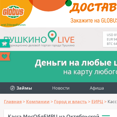
erid:2Vtzqw6Vsmm
USD 81
EUR 94
BTC 6
Деньги на любые 
на карту любог
Займы
Новости
Афиша
Главная
Компании
Город и власть
ЕИРЦ
Кас
Касса МосОблЕИРЦ на Октябрьской