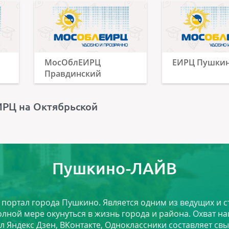
МосОблЕИРЦ
ЕИРЦ Пушки
Правдинский
РЦ на Октябрьской
Пушкино-ЛАЙВ
й портал города Пушкино. Является одним из ведущих и 
лной мере окунуться в жизнь города и района. Охват на
л Яндекс Дзен, ВКонтакте, Одноклассники составляет свы