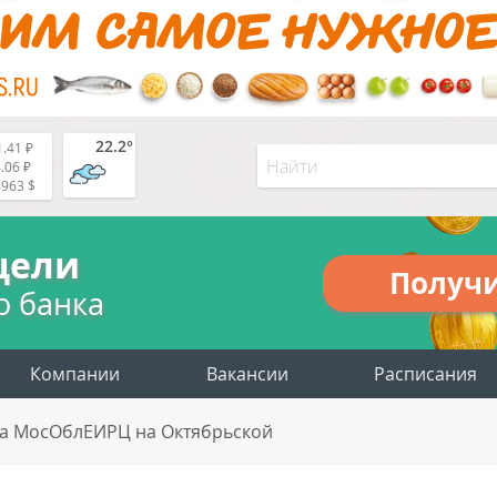
22.2°
.41 ₽
.06 ₽
4963 $
цели
Получ
о банка
Компании
Вакансии
Расписания
са МосОблЕИРЦ на Октябрьской