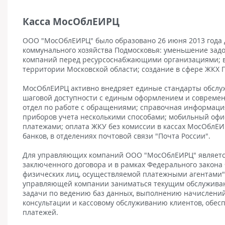
Касса МосОблЕИРЦ
ООО "МосОблЕИРЦ" было образовано 26 июня 2013 года 
коммунального хозяйства Подмосковья: уменьшение зад
компаний перед ресурсоснабжающими организациями; вн
территории Московской области; создание в сфере ЖКХ 
МосОблЕИРЦ активно внедряет единые стандарты обслуж
шаговой доступности с единым оформлением и современ
отдел по работе с обращениями; справочная информаци
приборов учета несколькими способами; мобильный офис
платежами; оплата ЖКУ без комиссии в кассах МосОблЕИ
банков, в отделениях почтовой связи "Почта России".
Для управляющих компаний ООО "МосОблЕИРЦ" являетс
заключенного договора и в рамках Федерального закона 
физических лиц, осуществляемой платежными агентами"
управляющей компании заниматься текущим обслуживан
задачи по ведению баз данных, выполнению начислений,
консультации и кассовому обслуживанию клиентов, обе
платежей.