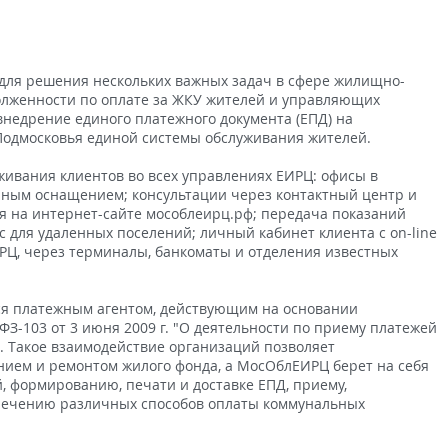
для решения нескольких важных задач в сфере жилищно-
олженности по оплате за ЖКУ жителей и управляющих
едрение единого платежного документа (ЕПД) на
Подмосковья единой системы обслуживания жителей.
ивания клиентов во всех управлениях ЕИРЦ: офисы в
ным оснащением; консультации через контактный центр и
я на интернет-сайте мособлеирц.рф; передача показаний
 для удаленных поселений; личный кабинет клиента с on-line
РЦ, через терминалы, банкоматы и отделения известных
я платежным агентом, действующим на основании
ФЗ-103 от 3 июня 2009 г. "О деятельности по приему платежей
. Такое взаимодействие организаций позволяет
ием и ремонтом жилого фонда, а МосОблЕИРЦ берет на себя
 формированию, печати и доставке ЕПД, приему,
спечению различных способов оплаты коммунальных