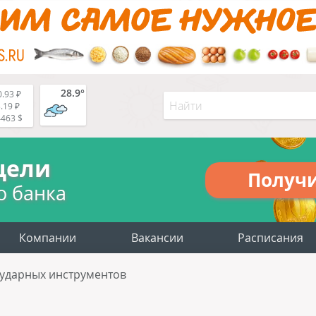
28.9°
.93 ₽
.19 ₽
4463 $
цели
Получ
о банка
Компании
Вакансии
Расписания
 ударных инструментов