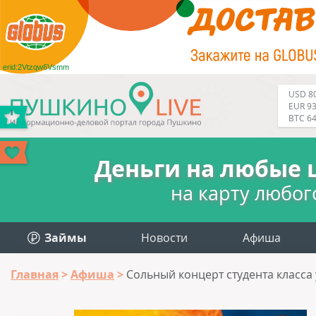
erid:2Vtzqw6Vsmm
USD 80
EUR 93
BTC 6
Деньги на любые 
на карту любог
Займы
Новости
Афиша
Главная
Афиша
Сольный концерт студента класса