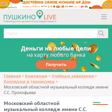
erid:2Vtzqw6Vsmm
Деньги на любые цели
на карту любого банка
Получить
Главная
Компании
Учебные заведения
Колледжи и техникумы
Московский областной музыкальный колледж имени
С.С. Прокофьева
Московский областной
музыкальный колледж имени С.С.