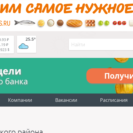
25.5°
.93 ₽
.19 ₽
4923 $
цели
Получ
о банка
Компании
Вакансии
Расписания
кого района