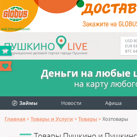
erid:2Vtzqw6Vsmm
USD 80
EUR 93
BTC 6
Деньги на любые 
на карту любог
Займы
Новости
Афиша
Главная
Товары и Услуги
Товары
Хозтовары
Товары Пушкино и Пушкинс