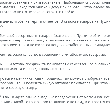
циализированные и универсальные. Наибольшим спросом польз
а магазин находится близко к дому или работе. В этом случае в
 которых никто не захочет стоять в пробке.
 цены, чтобы не терять клиентов. В каталоге товаров на Пуш
ор.
большой ассортимент товаров. Хозтовары в Пушкино обычно им
ируете совершить покупку в магазине хозяйственных товаров, 
 сэкономить. Это не касается покупки хозяйственных принадле
меют высокое качество в сравнении с китайским хозтоварами.
ы. Они готовы предложить покупателям качественное обслужив
ассортимента и нередко завышают цены.
уются на мелких оптовых продажах. Там можно приобрести тов
оваров, чтобы получить скидку оптового покупателя. При этом
учите хорошую скидку.
ЙВ вы найдете самые выгодные предложения от магазинов. Все
ился какой-то товар, просто кликните по нему, и откроется ка