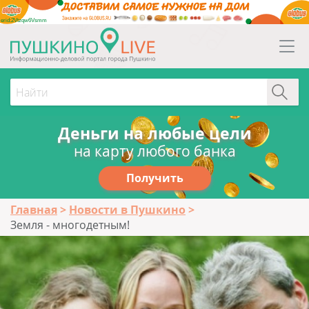
erid:2Vtzqw6Vsmm
Деньги на любые цели
на карту любого банка
Получить
Главная
Новости в Пушкино
Земля - многодетным!