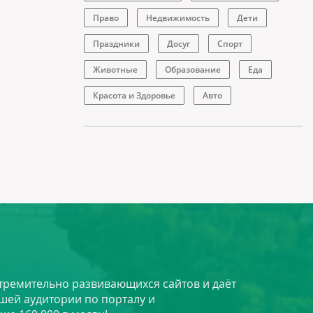
Право
Недвижимость
Дети
Праздники
Досуг
Спорт
Животные
Образование
Еда
Красота и Здоровье
Авто
стремительно развивающихся сайтов и даёт
шей аудитории по порталу и