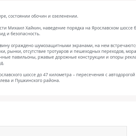
туре, состоянии обочин и озеленении.
сти Михаил Хайкин, наведение порядка на Ярославском шоссе 
ид и безопасность.
ловину ограждено шумозащитными экранами, на нем встречаютс
и, рынки, отсутствие тротуаров и пешеходных переходов, мор
очные павильоны, ржавые дорожные конструкции и опоры рек
д.
славского шоссе до 47 километра – пересечения с автодорогой
лева и Пушкинского района.