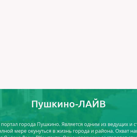
Пушкино-ЛАЙВ
й портал города Пушкино. Является одним из ведущих и 
лной мере окунуться в жизнь города и района. Охват на