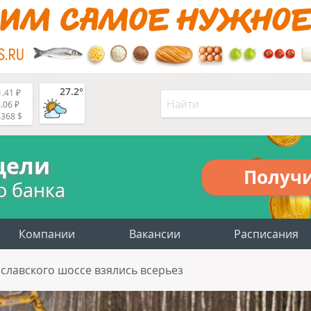
27.2°
.41 ₽
.06 ₽
4368 $
цели
Получ
о банка
Компании
Вакансии
Расписания
славского шоссе взялись всерьез