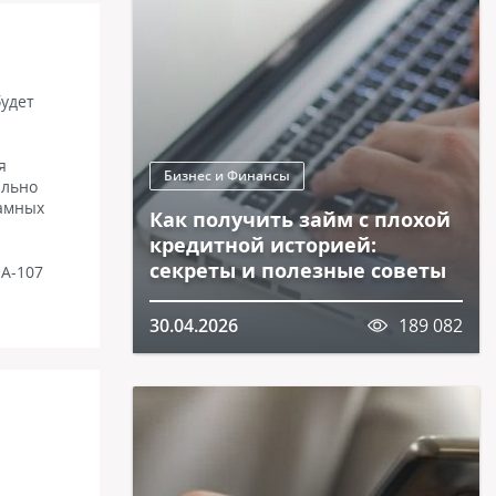
будет
я
Бизнес и Финансы
ально
ламных
Как получить займ с плохой
кредитной историей:
секреты и полезные советы
 А-107
30.04.2026
189 082