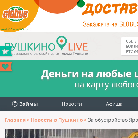
erid:2Vtzqw6Vsmm
USD 81
EUR 94
BTC 6
Деньги на любые 
на карту любог
Займы
Новости
Афиша
Главная
Новости в Пушкино
За обустройство Яро