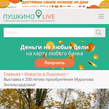
erid:2Vtzqw6Vsmm
Деньги на любые цели
на карту любого банка
Получить
Главная
Новости в Пушкино
Выставка к 200-летию приобретения Муранова
Энгельгардтами!