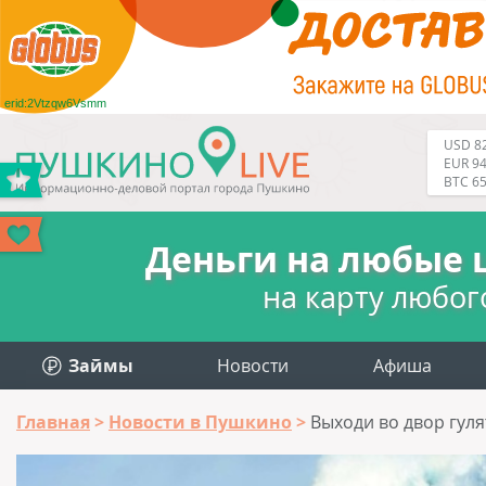
erid:2Vtzqw6Vsmm
USD 82
EUR 94
BTC 6
Деньги на любые 
на карту любог
Займы
Новости
Афиша
Главная
Новости в Пушкино
Выходи во двор гуля