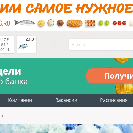
23.3°
.17 ₽
.84 ₽
5004 $
цели
Получ
о банка
Компании
Вакансии
Расписания
ть!