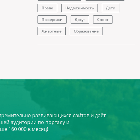
Право
Недвижимость
Дети
Праздники
Досуг
Спорт
Животные
Образование
стремительно развивающихся сайтов и даёт
шей аудитории по порталу и
ше 160 000 в месяц!