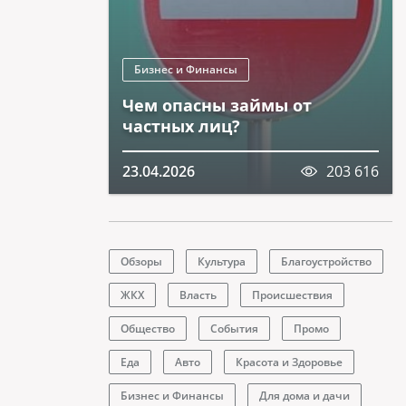
Бизнес и Финансы
Чем опасны займы от
частных лиц?
23.04.2026
203 616
Обзоры
Культура
Благоустройство
ЖКХ
Власть
Происшествия
Общество
События
Промо
Еда
Авто
Красота и Здоровье
Бизнес и Финансы
Для дома и дачи