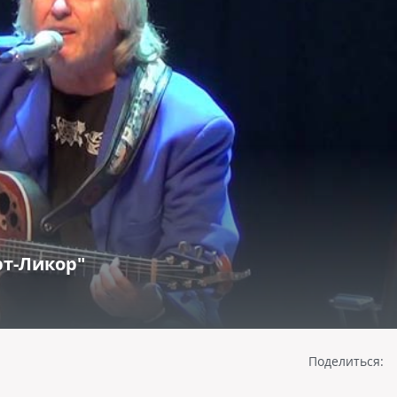
рт-Ликор"
Поделиться: