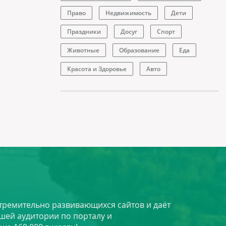
Право
Недвижимость
Дети
Праздники
Досуг
Спорт
Животные
Образование
Еда
Красота и Здоровье
Авто
стремительно развивающихся сайтов и даёт
шей аудитории по порталу и