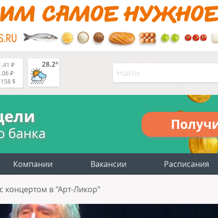
28.2°
.41 ₽
.06 ₽
5158 $
цели
Получ
о банка
Компании
Вакансии
Расписания
с концертом в "Арт-Ликор"