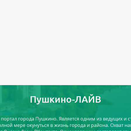
Пушкино-ЛАЙВ
й портал города Пушкино. Является одним из ведущих и 
лной мере окунуться в жизнь города и района. Охват на