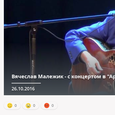
Вячеслав Малежик - с концертом в "А
26.10.2016
0
0
0