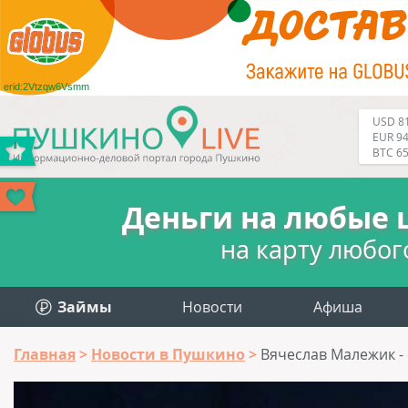
erid:2Vtzqw6Vsmm
USD 81
EUR 94
BTC 6
Деньги на любые 
на карту любог
Займы
Новости
Афиша
Главная
Новости в Пушкино
Вячеслав Малежик - 