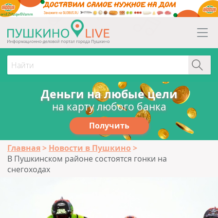
erid:2Vtzqw6Vsmm
Деньги на любые цели
на карту любого банка
Получить
Главная
Новости в Пушкино
В Пушкинском районе состоятся гонки на
снегоходах