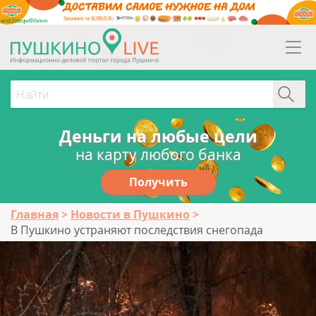
erid:2Vtzqw6Vsmm
Деньги на любые цели
на карту любого банка
Получить
Главная
Новости в Пушкино
В Пушкино устраняют последствия снегопада