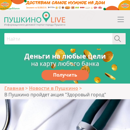
erid:2Vtzqw6Vsmm
Деньги на любые цели
на карту любого банка
Получить
Главная
Новости в Пушкино
В Пушкино пройдет акция "Здоровый город"