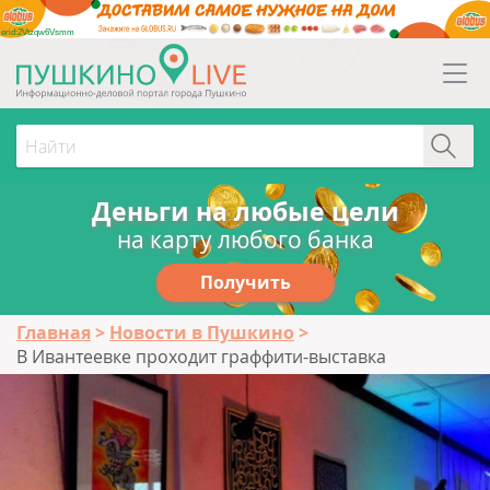
erid:2Vtzqw6Vsmm
Деньги на любые цели
на карту любого банка
Получить
Главная
Новости в Пушкино
В Ивантеевке проходит граффити-выставка