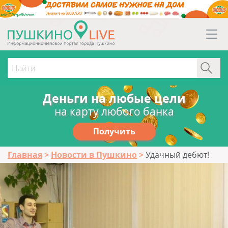
erid:2Vtzqw6Vsmm
Деньги на любые цели
на карту любого банка
Получить
Главная
Новости в Пушкино
Удачный дебют!