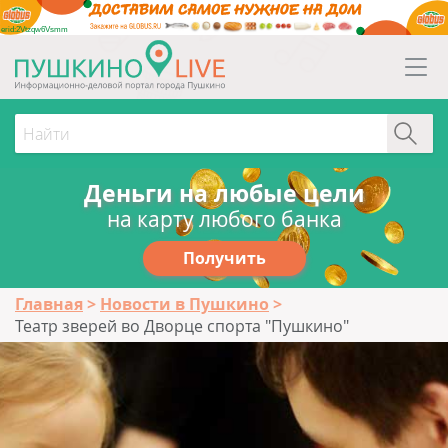
erid:2Vtzqw6Vsmm
Деньги на любые цели
на карту любого банка
Получить
Главная
Новости в Пушкино
Театр зверей во Дворце спорта "Пушкино"