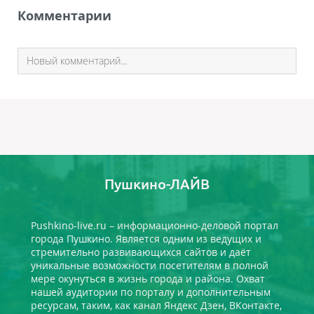
Комментарии
Пушкино-ЛАЙВ
Pushkino-live.ru – информационно-деловой портал
города Пушкино. Является одним из ведущих и
стремительно развивающихся сайтов и даёт
уникальные возможности посетителям в полной
мере окунуться в жизнь города и района. Охват
нашей аудитории по порталу и дополнительным
ресурсам, таким, как канал Яндекс Дзен, ВКонтакте,