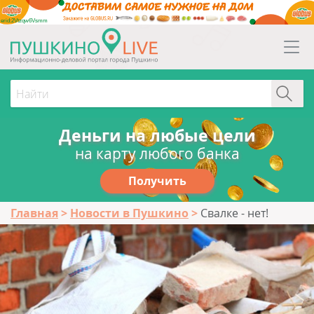
erid:2Vtzqw6Vsmm
Деньги на любые цели
на карту любого банка
Получить
Главная
Новости в Пушкино
Свалке - нет!