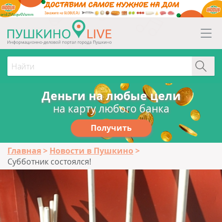
erid:2Vtzqw6Vsmm
Деньги на любые цели
на карту любого банка
Получить
Главная
Новости в Пушкино
Субботник состоялся!