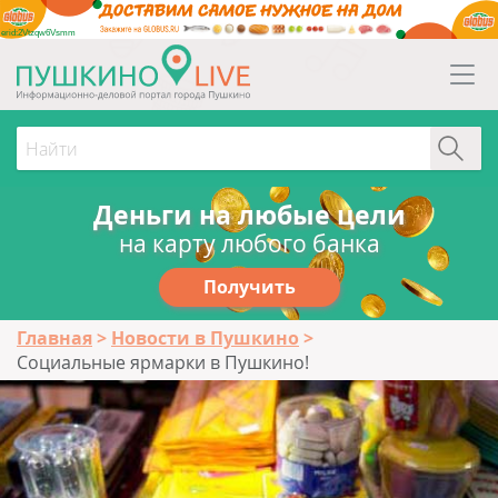
erid:2Vtzqw6Vsmm
Деньги на любые цели
на карту любого банка
Получить
Главная
Новости в Пушкино
Социальные ярмарки в Пушкино!