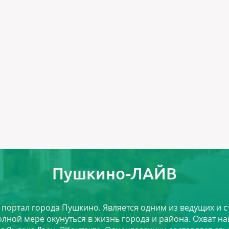
Пушкино-ЛАЙВ
й портал города Пушкино. Является одним из ведущих и 
лной мере окунуться в жизнь города и района. Охват на