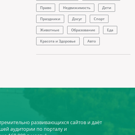
Право
Недвижимость
Дети
Праздники
Досуг
Спорт
Животные
Образование
Еда
Красота и Здоровье
Авто
стремительно развивающихся сайтов и даёт
шей аудитории по порталу и