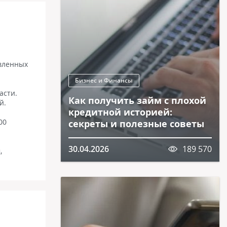
авленных
Бизнес и Финансы
асти.
Как получить займ с плохой
й.
кредитной историей:
00
секреты и полезные советы
30.04.2026
189 570
,