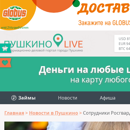
erid:2Vtzqw6Vsmm
USD 81
EUR 94
BTC 6
Деньги на любые 
на карту любог
Займы
Новости
Афиша
Главная
Новости в Пушкино
Сотрудники Росгвар