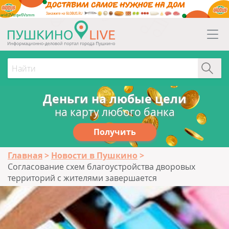
erid:2Vtzqw6Vsmm
Деньги на любые цели
на карту любого банка
Получить
Главная
Новости в Пушкино
Согласование схем благоустройства дворовых
территорий с жителями завершается