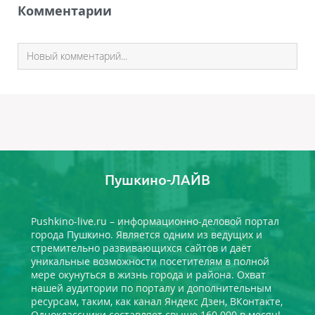
Комментарии
Пушкино-ЛАЙВ
Pushkino-live.ru – информационно-деловой портал
города Пушкино. Является одним из ведущих и
стремительно развивающихся сайтов и даёт
уникальные возможности посетителям в полной
мере окунуться в жизнь города и района. Охват
нашей аудитории по порталу и дополнительным
ресурсам, таким, как канал Яндекс Дзен, ВКонтакте,
Одноклассники составляет свыше 160 000 в месяц!