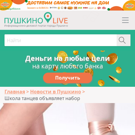
erid:2Vtzqw6Vsmm
Деньги на любые цели
на карту любого банка
Получить
Главная
Новости в Пушкино
Школа танцев объявляет набор