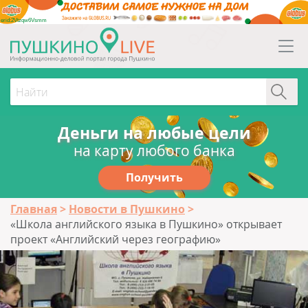
erid:2Vtzqw6Vsmm
Деньги на любые цели
на карту любого банка
Получить
Главная
Новости в Пушкино
«Школа английского языка в Пушкино» открывает
проект «Английский через географию»