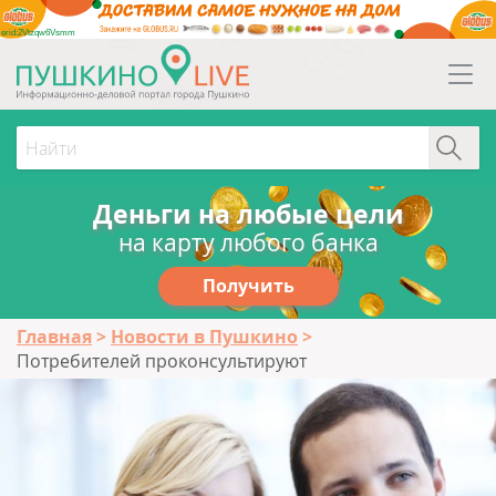
erid:2Vtzqw6Vsmm
Деньги на любые цели
на карту любого банка
Получить
Главная
Новости в Пушкино
Потребителей проконсультируют