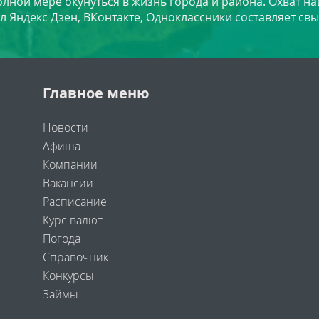
лной мере окунуться в жизнь города и района. Охват на
л Яндекс Дзен, ВКонтакте, Одноклассники составляет свы
Главное меню
Новости
Афиша
Компании
Вакансии
Расписание
Курс валют
Погода
Справочник
Конкурсы
Займы