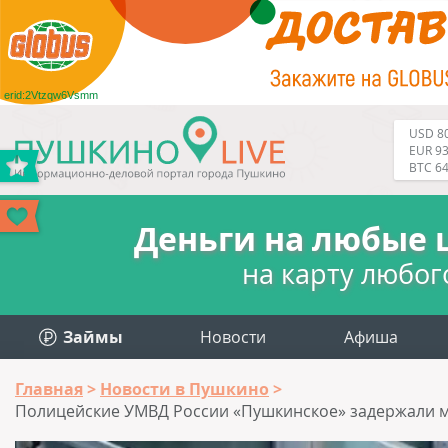
erid:2Vtzqw6Vsmm
USD 80
EUR 93
BTC 6
Деньги на любые 
на карту любог
Займы
Новости
Афиша
Главная
Новости в Пушкино
Полицейские УМВД России «Пушкинское» задержали му