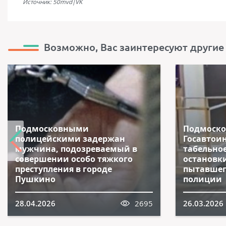
Источник: 50mvd|VK
Возможно, Вас заинтересуют другие
Подмосковными
Подмоск
полицейскими задержан
Госавтои
мужчина, подозреваемый в
табельно
совершении особо тяжкого
остановк
преступления в городе
пытавшег
Пушкино
полиции
28.04.2026
2695
26.03.2026