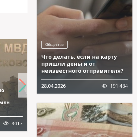
Общество
Что делать, если на карту
пришли деньги от
неизвестного отправителя?
В Пушкинском г.о. сотрудники
28.04.2026
191 484
но
полиции задержали курьера
телефонных мошенников,
 млн
обманувших пожилую
женщину на 300 тыс. руб.
3017
14.03.2026
3389