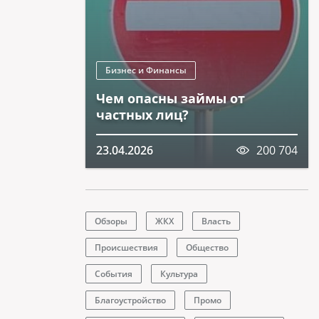
Бизнес и Финансы
Чем опасны займы от
частных лиц?
23.04.2026
200 704
Обзоры
ЖКХ
Власть
Происшествия
Общество
События
Культура
Благоустройство
Промо