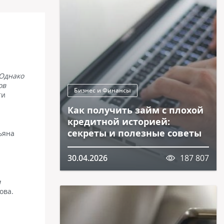
 Однако
ов
Бизнес и Финансы
ти
Как получить займ с плохой
кредитной историей:
секреты и полезные советы
ьяна
30.04.2026
187 807
м
ова.