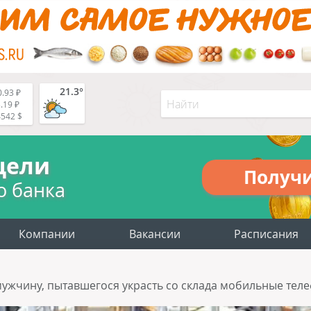
21.3°
.93 ₽
.19 ₽
4542 $
цели
Получ
о банка
Компании
Вакансии
Расписания
жчину, пытавшегося украсть со склада мобильные теле