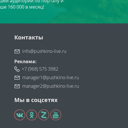
шей аудитории по порталу и
ше 160 000 в месяц!
Контакты
info@pushkino-live.ru
Реклама:
+7 (968) 575 3982
manager1@pushkino-live.ru
manager2@pushkino-live.ru
Мы в соцсетях