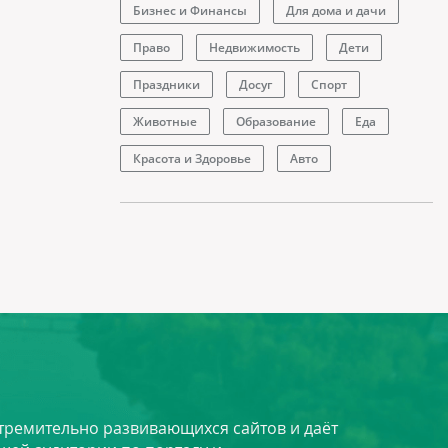
Бизнес и Финансы
Для дома и дачи
Право
Недвижимость
Дети
Праздники
Досуг
Спорт
Животные
Образование
Еда
Красота и Здоровье
Авто
стремительно развивающихся сайтов и даёт