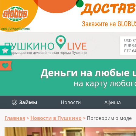
erid:2Vtzqw6Vsmm
USD 81
EUR 94
BTC 6
Деньги на любые 
на карту любог
Займы
Новости
Афиша
Главная
Новости в Пушкино
Поговорим о моде