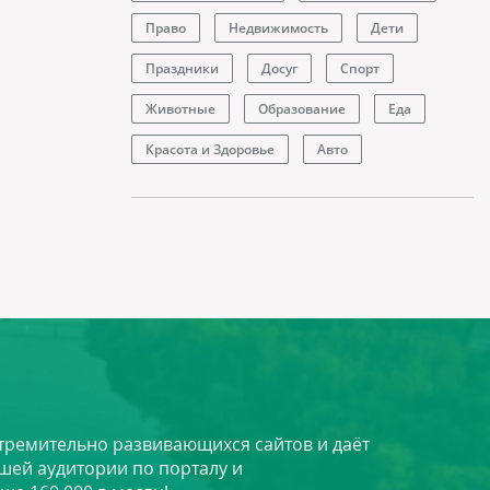
Право
Недвижимость
Дети
Праздники
Досуг
Спорт
Животные
Образование
Еда
Красота и Здоровье
Авто
стремительно развивающихся сайтов и даёт
шей аудитории по порталу и