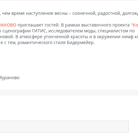
, чем время наступления весны – солнечной, радостной, долгож
УРАНОВО
приглашает гостей. В рамках выставочного проекта
"К
ы сценографии ГИТИС, исследователем моды, специалистом по
новой. В атмосфере утонченной красоты и в окружении нимф к
те с тем, романтического стиля Бидермейер.
 Мураново