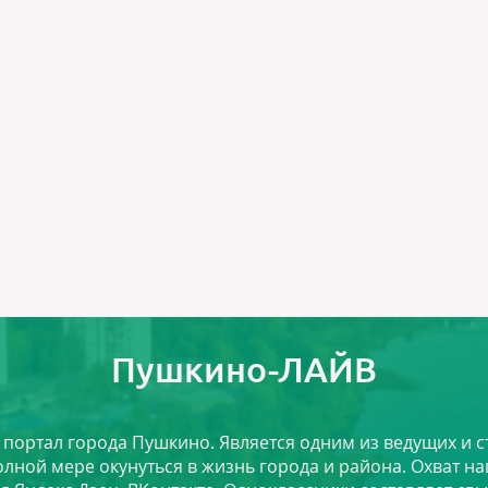
Пушкино-ЛАЙВ
й портал города Пушкино. Является одним из ведущих и 
лной мере окунуться в жизнь города и района. Охват на