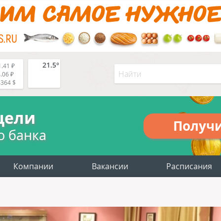
21.5°
.41 ₽
.06 ₽
4364 $
цели
Получ
о банка
Компании
Вакансии
Расписания