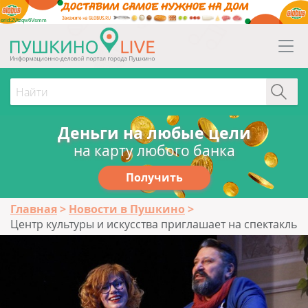
erid:2Vtzqw6Vsmm
Деньги на любые цели
на карту любого банка
Получить
Главная
Новости в Пушкино
Центр культуры и искусства приглашает на спектакль