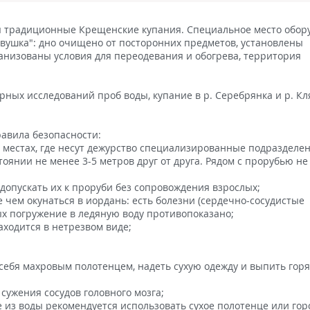
ятся традиционные Крещенские купания. Специальное место обор
"Ивушка": дно очищено от посторонних предметов, установлены
ганизованы условия для переодевания и обогрева, территория
рных исследований проб воды, купание в р. Серебрянка и р. К
равила безопасности:
 местах, где несут дежурство специализированные подразделен
оянии не менее 3-5 метров друг от друга. Рядом с прорубью не
 допускать их к проруби без сопровождения взрослых;
 чем окунаться в иордань: есть болезни (сердечно-сосудистые
рых погружение в ледяную воду противопоказано;
аходится в нетрезвом виде;
 себя махровым полотенцем, надеть сухую одежду и выпить гор
 сужения сосудов головного мозга;
 из воды рекомендуется использовать сухое полотенце или гор