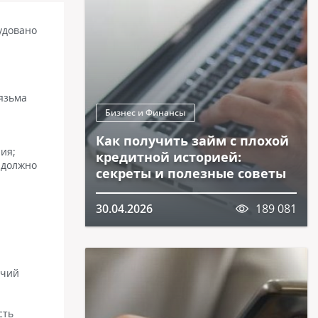
удовано
лязьма
Бизнес и Финансы
Как получить займ с плохой
ия;
кредитной историей:
 должно
секреты и полезные советы
30.04.2026
189 081
ячий
сть