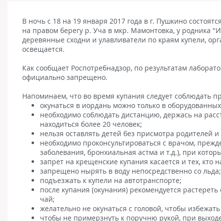
В ночь с 18 на 19 января 2017 года в г. Пушкино состо
на правом берегу р. Уча в мкр. Мамонтовка, у родника 
деревянные сходни и улавливатели по краям купели, ор
освещается.
Как сообщает Роспотребнадзор, по результатам лаборато
официально запрещено.
Напоминаем, что во время купания следует соблюдать п
окунаться в иордань можно только в оборудованных
необходимо соблюдать дистанцию, держась на расст
находиться более 20 человек;
нельзя оставлять детей без присмотра родителей и
необходимо проконсультироваться с врачом, прежде
заболевания, бронхиальная астма и т.д.), при кото
запрет на крещенские купания касается и тех, кто н
запрещено нырять в воду непосредственно со льда;
подъезжать к купели на автотранспорте;
после купания (окунания) рекомендуется растереть
чай;
желательно не окунаться с головой, чтобы избежать
чтобы не примерзнуть к поручню рукой, при выходе