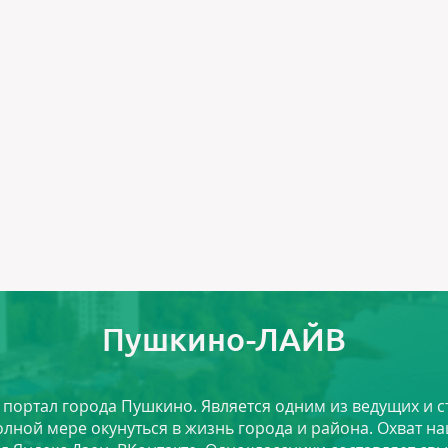
Пушкино-ЛАЙВ
й портал города Пушкино. Является одним из ведущих и 
лной мере окунуться в жизнь города и района. Охват на