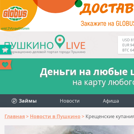
erid:2Vtzqw6Vsmm
USD 81
EUR 94
BTC 6
Деньги на любые 
на карту любог
Займы
Новости
Афиша
Главная
Новости в Пушкино
Крещенские купани