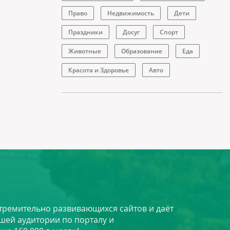
Право
Недвижимость
Дети
Праздники
Досуг
Спорт
Животные
Образование
Еда
Красота и Здоровье
Авто
стремительно развивающихся сайтов и даёт
шей аудитории по порталу и