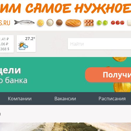
27.2°
.41 ₽
.06 ₽
4368 $
цели
Получ
о банка
Компании
Вакансии
Расписания
я