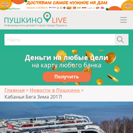
erid:2Vtzqw6Vsmm
Деньги на любые цели
на карту любого банка
Получить
Главная
Новости в Пушкино
Кабаньи Бега Зима 2017!