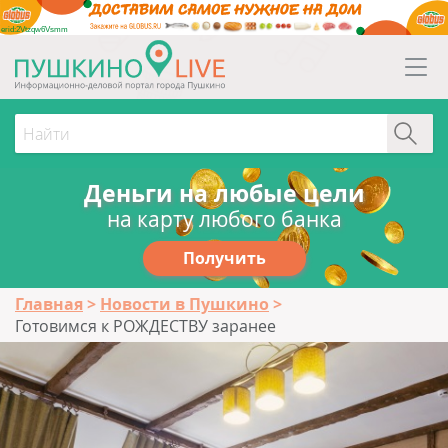
erid:2Vtzqw6Vsmm
Деньги на любые цели
на карту любого банка
Получить
Главная
Новости в Пушкино
Готовимся к РОЖДЕСТВУ заранее